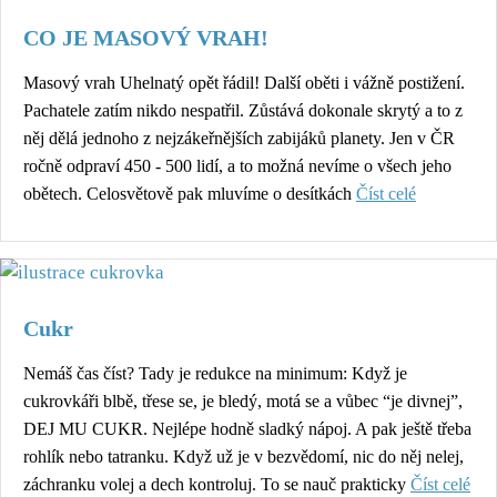
CO JE MASOVÝ VRAH!
Masový vrah Uhelnatý opět řádil! Další oběti i vážně postižení.
Pachatele zatím nikdo nespatřil. Zůstává dokonale skrytý a to z
něj dělá jednoho z nejzákeřnějších zabijáků planety. Jen v ČR
ročně odpraví 450 - 500 lidí, a to možná nevíme o všech jeho
obětech. Celosvětově pak mluvíme o desítkách
Číst celé
Cukr
Nemáš čas číst? Tady je redukce na minimum: Když je
cukrovkáři blbě, třese se, je bledý, motá se a vůbec “je divnej”,
DEJ MU CUKR. Nejlépe hodně sladký nápoj. A pak ještě třeba
rohlík nebo tatranku. Když už je v bezvědomí, nic do něj nelej,
záchranku volej a dech kontroluj. To se nauč prakticky
Číst celé