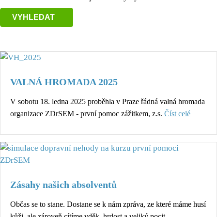
VALNÁ HROMADA 2025
V sobotu 18. ledna 2025 proběhla v Praze řádná valná hromada
organizace ZDrSEM - první pomoc zážitkem, z.s.
Číst celé
Zásahy našich absolventů
Občas se to stane. Dostane se k nám zpráva, ze které máme husí
kůži, ale zároveň cítíme vděk, hrdost a veliký pocit