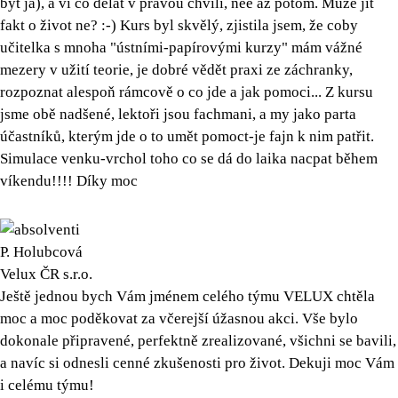
být já), a ví co dělat v pravou chvíli, néé až potom. Může jít
fakt o život ne? :-) Kurs byl skvělý, zjistila jsem, že coby
učitelka s mnoha "ústními-papírovými kurzy" mám vážné
mezery v užití teorie, je dobré vědět praxi ze záchranky,
rozpoznat alespoň rámcově o co jde a jak pomoci... Z kursu
jsme obě nadšené, lektoři jsou fachmani, a my jako parta
účastníků, kterým jde o to umět pomoct-je fajn k nim patřit.
Simulace venku-vrchol toho co se dá do laika nacpat během
víkendu!!!! Díky moc
P. Holubcová
Velux ČR s.r.o.
Ještě jednou bych Vám jménem celého týmu VELUX chtěla
moc a moc poděkovat za včerejší úžasnou akci. Vše bylo
dokonale připravené, perfektně zrealizované, všichni se bavili,
a navíc si odnesli cenné zkušenosti pro život. Dekuji moc Vám
i celému týmu!