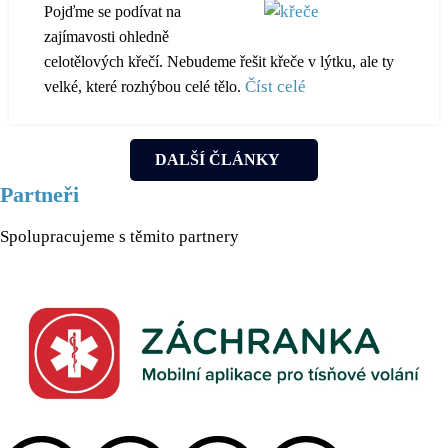
Pojďme se podívat na
zajímavosti ohledně
celotělových křečí. Nebudeme řešit křeče v lýtku, ale ty
Číst celé
velké, které rozhýbou celé tělo.
DALŠÍ ČLÁNKY
Partneři
Spolupracujeme s těmito partnery