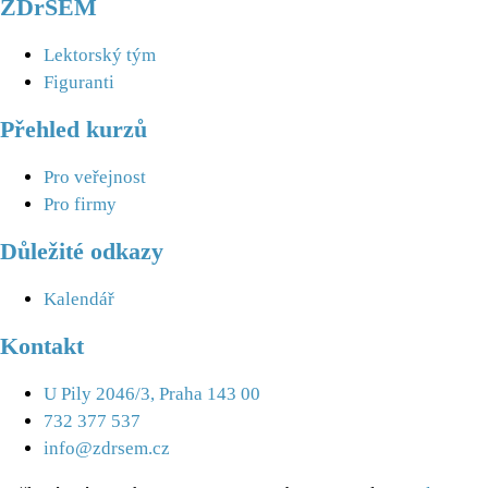
ZDrSEM
Lektorský tým
Figuranti
Přehled kurzů
Pro veřejnost
Pro firmy
Důležité odkazy
Kalendář
Kontakt
U Pily 2046/3, Praha 143 00
732 377 537
info@zdrsem.cz